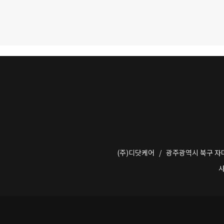
(주)디닷케어 / 광주광역시 북구 자미로6
사