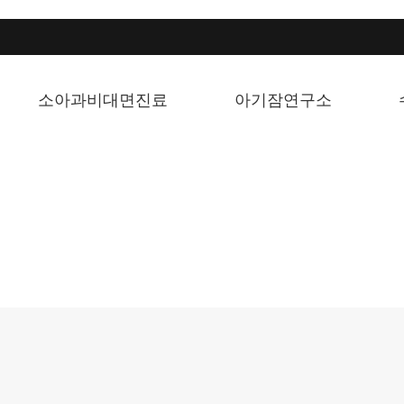
소아과비대면진료
아기잠연구소
공지사항